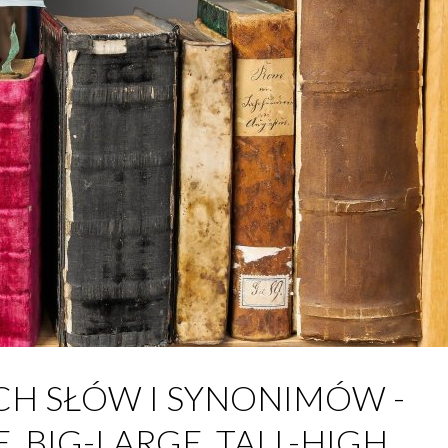
ICH SŁÓW I SYNONIMÓW -
E, BIG-LARGE, TALL-HIGH