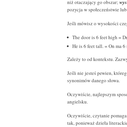
niż otaczający go obszar;
wys
pozycja w społeczeństwie lub 
Jeśli mówisz o wysokości cz
The door is 6 feet high = D
He is 6 feet tall. = On ma 6
Zależy to od kontekstu. Zaz
Jeśli nie jesteś pewien, któr
synonimów danego słowa.
Oczywiście, najlepszym sposo
angielsku.
Oczywiście, czytanie pomaga
tak, ponieważ dzieła literacki