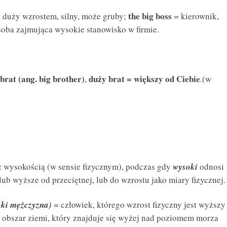
the big boss
 duży wzrostem, silny, może gruby;
= kierownik,
osoba zajmująca wysokie stanowisko w firmie.
brat (ang. big brother)
duży brat = większy od Ciebie
,
.(w
 wysokością (w sensie fizycznym), podczas gdy
wysoki
odnosi
 lub wyższe od przeciętnej, lub do wzrostu jako miary fizycznej.
oki mężczyzna)
= człowiek, którego wzrost fizyczny jest wyższy
 obszar ziemi, który znajduje się wyżej nad poziomem morza