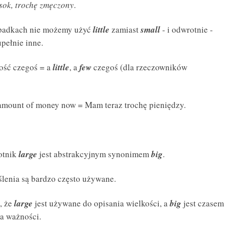
 sok, trochę zmęczony
.
ypadkach nie możemy użyć
little
zamiast
small
- i odwrotnie -
pełnie inne.
ość czegoś = a
little
, a
few
czegoś (dla rzeczowników
l amount of money now = Mam teraz trochę pieniędzy.
otnik
large
jest abstrakcyjnym synonimem
big
.
ślenia są bardzo często używane.
, że
large
jest używane do opisania wielkości, a
big
jest czasem
a ważności.