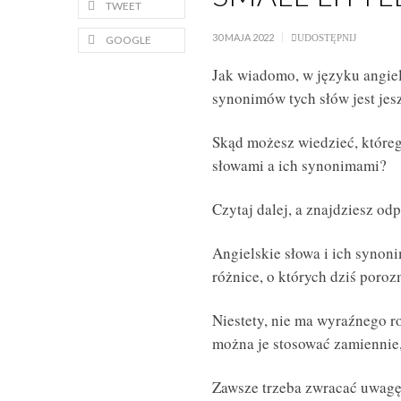
TWEET
30 MAJA 2022
UDOSTĘPNIJ
GOOGLE
Jak wiadomo, w języku angiel
synonimów tych słów jest jes
Skąd możesz wiedzieć, które
słowami a ich synonimami?
Czytaj dalej, a znajdziesz odp
Angielskie słowa i ich synon
różnice, o których dziś poro
Niestety, nie ma wyraźnego r
można je stosować zamiennie, a
Zawsze trzeba zwracać uwagę