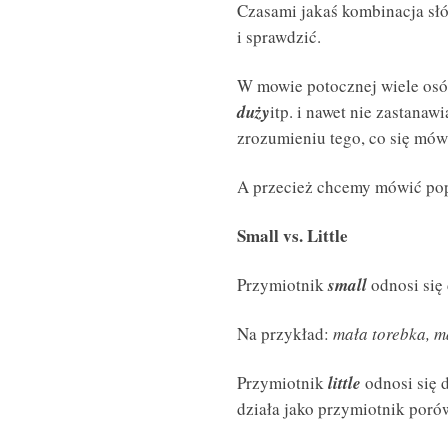
Czasami jakaś kombinacja słó
i sprawdzić.
W mowie potocznej wiele os
duży
itp. i nawet nie zastana
zrozumieniu tego, co się mów
A przecież chcemy mówić pop
Small vs. Little
Przymiotnik
small
odnosi się 
Na przykład:
mała torebka, m
Przymiotnik
little
odnosi się d
działa jako przymiotnik por