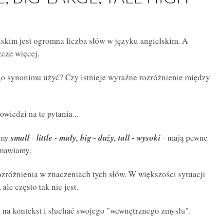
skim jest
ogromna liczba słów w języku angielskim
. A
zcze więcej.
go synonimu użyć? Czy istnieje wyraźne rozróżnienie między
owiedzi na te pytania...
imy
small
-
little - mały, big - duży, tall - wysoki
- mają pewne
zmawiamy.
ozróżnienia w znaczeniach tych słów. W większości sytuacji
le często tak nie jest.
 na kontekst i słuchać swojego "wewnętrznego zmysłu".