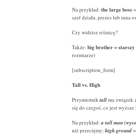
the large boss
Na przykład:
=
szef działu, prezes lub inna 
Czy widzisz różnicę?
big brother = starszy 
Także:
rozmiarze)
[subscription_form]
Tall vs. High
Przymiotnik
tall
ma związek z
się do czegoś, co jest wyższe
Na przykład:
a tall man (wys
niż przeciętny;
high ground
=