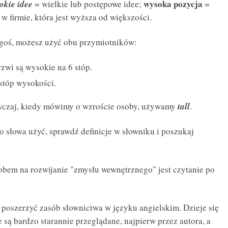
wysoka pozycja
okie idee
= wielkie lub postępowe idee;
=
w firmie, która jest wyższa od większości.
egoś, możesz użyć obu przymiotników:
rzwi są wysokie na 6 stóp.
 stóp wysokości.
wyczaj, kiedy mówimy o wzroście osoby, używamy
tall
.
ego słowa użyć, sprawdź definicje w słowniku i poszukaj
bem na rozwijanie "zmysłu wewnętrznego" jest czytanie po
poszerzyć zasób słownictwa w języku angielskim
. Dzieje się
e są bardzo starannie przeglądane, najpierw przez autora, a