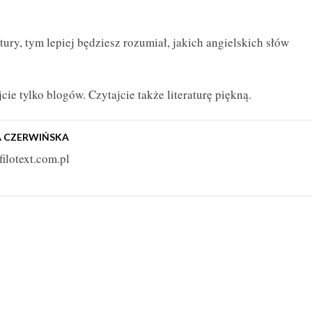
atury, tym lepiej będziesz rozumiał, jakich angielskich słów
cie tylko blogów. Czytajcie także literaturę piękną.
A CZERWIŃSKA
filotext.com.pl
ZOBACZ RÓWNEŻ